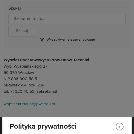
Szukaj
Wyszukiwanie zaawansowane
Wydział Podstawowych Problemów Techniki
Wyb. Wyspiańskiego 27
50-370 Wrocław
NIP 896-000-58-51
budynek A-1, pok. 234
tel. 71 320 45 53 (sekretariat)
wppt.sekretariat@pwr.edu.pl
Polityka prywatności