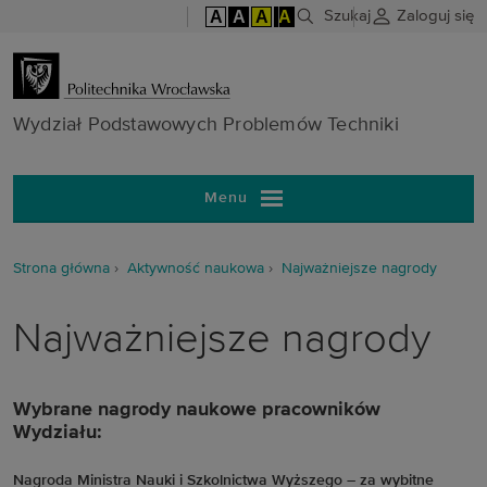
A
A
A
A
Szukaj
Zaloguj się
Wydział Pods
Wydział Podstawowych Problemów Techniki
Menu
Strona główna
Aktywność naukowa
Najważniejsze nagrody
Najważniejsze nagrody
Wybrane nagrody naukowe pracowników
Wydziału:
Nagroda Ministra Nauki i Szkolnictwa Wyższego – za wybitne