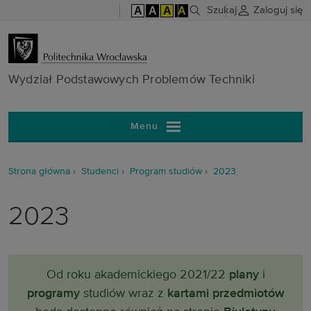
A
A
A
A
Szukaj
Zaloguj się
Wydział Pods
Wydział Podstawowych Problemów Techniki
Menu
Strona główna
Studenci
Program studiów
2023
2023
Od roku akademickiego 2021/22
plany
i
programy
studiów wraz z
kartami przedmiotów