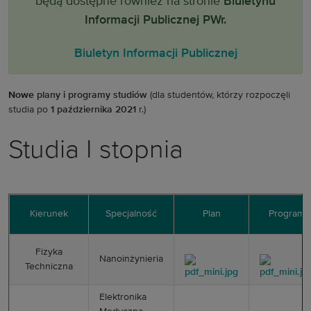
będą dostępne również na stronie
Biuletynu
Informacji Publicznej PWr.
Biuletyn Informacji Publicznej
Nowe
plany i programy studiów
(dla studentów, którzy rozpoczęli
studia po
1 października 2021
r.) ­
Studia I stopnia
Kierunek
Specjalność
Plan
­­Program
Fizyka
Nanoinżynieria
Techniczna
Elektronika