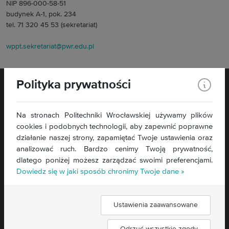
NIP 896-000-58-51
budynek A-1, pok. 234
tel. 71 320 45 53 (sekretariat)
wppt.sekretariat@pwr.edu.pl
Polityka prywatności
Na stronach Politechniki Wrocławskiej używamy plików
cookies i podobnych technologii, aby zapewnić poprawne
Wybrzeże Wyspiańskiego 27
działanie naszej strony, zapamiętać Twoje ustawienia oraz
50-370 Wrocław
analizować ruch. Bardzo cenimy Twoją prywatność,
dlatego poniżej możesz zarządzać swoimi preferencjami.
Kontakt »
Dowiedz się w jaki sposób chronimy Twoje dane »
Mapa serwisu »
Deklaracja dostępności »
Ustawienia zaawansowane
Znajdź nas: