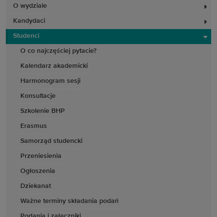
O wydziale
Kandydaci
Studenci
O co najczęściej pytacie?
Kalendarz akademicki
Harmonogram sesji
Konsultacje
Szkolenie BHP
Erasmus
Samorząd studencki
Przeniesienia
Ogłoszenia
Dziekanat
Ważne terminy składania podań
Podania i załączniki