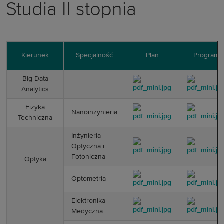
Studia II stopnia ­
Kierunek
Specjalność
Plan
­­Program
Big Data
Analytics
­Fizyka
Nanoinżynieria
Techniczna
Inżynieria
Optyczna i
Fotoniczna
Optyka
­Optometria
Elektronika
Medycz­na