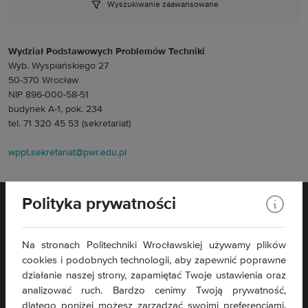
Wyszukiwanie zaawansowane
Wydział Podstawowych Problemów Techniki
Wyb. Wyspiańskiego 27
50-370 Wrocław
NIP 896-000-58-51
budynek A-1, pok. 234
tel. 71 320 45 53 (sekretariat)
wppt.sekretariat@pwr.edu.pl
Polityka prywatności
Na stronach Politechniki Wrocławskiej używamy plików
cookies i podobnych technologii, aby zapewnić poprawne
Wybrzeże Wyspiańskiego 27
działanie naszej strony, zapamiętać Twoje ustawienia oraz
50-370 Wrocław
analizować ruch. Bardzo cenimy Twoją prywatność,
dlatego poniżej możesz zarządzać swoimi preferencjami.