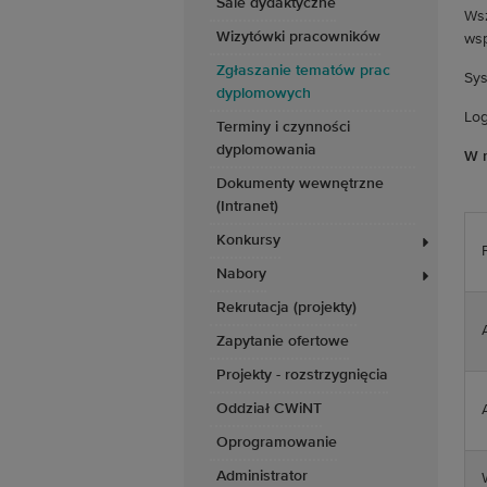
Sale dydaktyczne
Wsz
Wizytówki pracowników
wsp
Zgłaszanie tematów prac
Sys
dyplomowych
Log
Terminy i czynności
dyplomowania
W r
Dokumenty wewnętrzne
(Intranet)
Konkursy
Nabory
Rekrutacja (projekty)
Zapytanie ofertowe
Projekty - rozstrzygnięcia
Oddział CWiNT
Oprogramowanie
Administrator