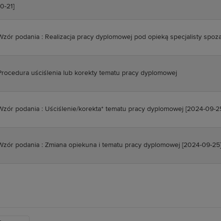
10-21]
Wzór podania : Realizacja pracy dyplomowej pod opieką specjalisty spoz
Procedura uściślenia lub korekty tematu pracy dyplomowej
Wzór podania : Uściślenie/korekta* tematu pracy dyplomowej
[2024-09-2
Wzór podania :
Zmiana opiekuna i tematu pracy dyplomowej [2024-09-25