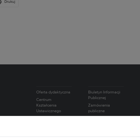
Drukuj
Oferta dydaktyczna
Biuletyn Informacji
Publicznej
Centrum
Kształcenia
Zamówienia
Ustawicznego
publiczne
Studium Języków
Oferty pracy
Obcych
Intranet
Studium Nauk
Wybory
Humanistycznych i