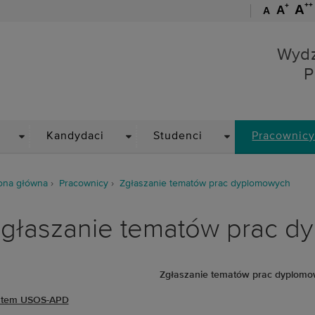
++
+
A
A
A
Wydział Podstawowych P
Wydz
P
DROPDOWN
DROPDOWN
DROPDOWN
Kandydaci
Studenci
Pracownic
ona główna
Pracownicy
Zgłaszanie tematów prac dyplomowych
głaszanie tematów prac d
Zgłaszanie tematów prac dyplom
stem USOS-APD