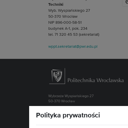
Techniki
Wyb. Wyspiańskiego 27
50-370 Wrocław
NIP 896-000-58-51
budynek A-1, pok. 234
tel. 71 320 45 53 (sekretariat)
wppt.sekretariat@pwr.edu.pl
Wybrzeże Wyspiańskiego 27
50-370 Wrocław
Kontakt »
Polityka prywatności
Mapa serwisu »
Deklaracja dostępności »