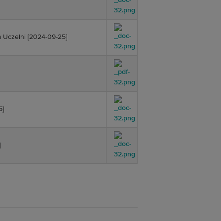
a Uczelni
[2024-09-25]
5]
]