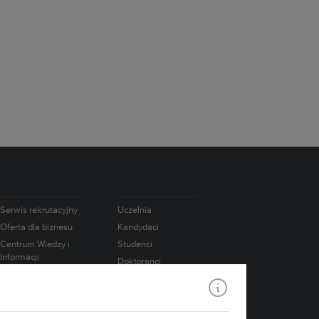
Serwis rekrutacyjny
Uczelnia
Oferta dla biznesu
Kandydaci
Centrum Wiedzy i
Studenci
Informacji
Doktoranci
Naukowo-
Absolwenci
Technicznej
Pracownicy
Współpraca
międzynarodowa
Badania