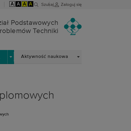
A
A
A
A
Szukaj
Zaloguj się
roblemów Techniki
iał Podstawowych
roblemów Techniki
DROPDOWN
DROPDOWN
y
Aktywność naukowa
yplomowych
owych