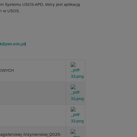
 Systemu USOS-APD, który jest aplikacją
ch w USOS.
k@pwr.edu.pl
)
MOWYCH
gisterskiej /inżynierskiej [2025-