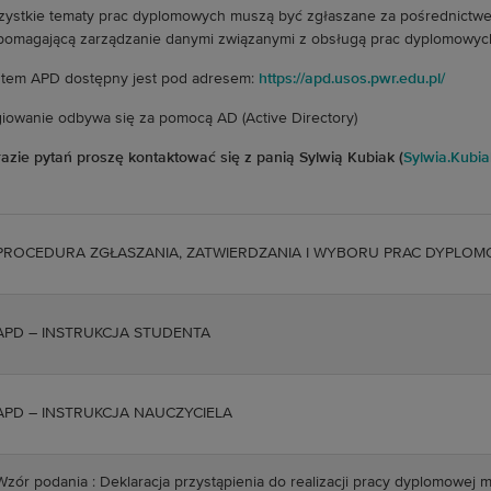
ystkie tematy prac dyplomowych muszą być zgłaszane za pośrednictwem
omagającą zarządzanie danymi związanymi z obsługą prac dyplomowy
tem APD dostępny jest pod adresem:
https://apd.usos.pwr.edu.pl/
iowanie odbywa się za pomocą AD (Active Directory)
azie pytań proszę kontaktować się z panią Sylwią Kubiak (
Sylwia.Kubia
PROCEDURA ZGŁASZANIA, ZATWIERDZANIA I WYBORU PRAC DYPLO
APD – INSTRUKCJA STUDENTA
APD – INSTRUKCJA NAUCZYCIELA
Wzór podania : Deklaracja przystąpienia do realizacji pracy dyplomowej ma