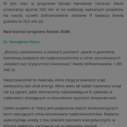
W tym roku w programie Sonata Narodowe Centrum Nauki
przeznaczy łącznie 342 mln zł na realizację wybranych projektów.
Na naszej uczelni dofinansowanie dostanie 11 badaczy (kwota
grantów to 13,5 mln zł).
Nasi laureaci programu Sonata 2026:
Dr Tamaghna Hazra
„
Bozony zablokowane w płaskich pasmach: oparte o geometrię
kwantową podejście do nadprzewodnictwa w silnie skorelowanych
układach bez krytyczności kwantowej”
. Kwota dofinansowania: 1 281
440 zł.
Nadprzewodniki to materiały, które mogą przewodzić prąd
elektryczny bez strat energii. Mimo wielu lat badań naukowcy wciąż
nie są zgodni, jakie mechanizmy odpowiadają za to zjawisko w
materiałach działających w stosunkowo wysokich temperaturach.
Celem projektu dr Hazry jest połączenie dwóch konkurencyjnych
teorii opisujących silnie skorelowane nadprzewodnictwo. Badacze
wykorzystają układy z tzw. płaskimi pasmami energetycznymi, w
których elektrony zachowują się w nietypowy sposób.