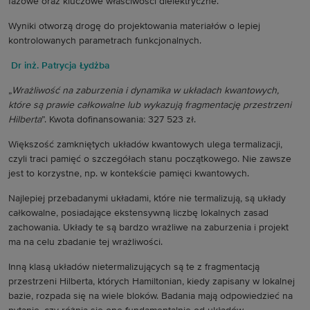
fazowe oraz kluczowe właściwości dielektryczne.
Wyniki otworzą drogę do projektowania materiałów o lepiej
kontrolowanych parametrach funkcjonalnych.
Dr inż. Patrycja Łydżba
„
Wrażliwość na zaburzenia i dynamika w układach kwantowych,
które są prawie całkowalne lub wykazują fragmentację przestrzeni
Hilberta
”. Kwota dofinansowania: 327 523 zł.
Większość zamkniętych układów kwantowych ulega termalizacji,
czyli traci pamięć o szczegółach stanu początkowego. Nie zawsze
jest to korzystne, np. w kontekście pamięci kwantowych.
Najlepiej przebadanymi układami, które nie termalizują, są układy
całkowalne, posiadające ekstensywną liczbę lokalnych zasad
zachowania. Układy te są bardzo wrażliwe na zaburzenia i projekt
ma na celu zbadanie tej wrażliwości.
Inną klasą układów nietermalizujących są te z fragmentacją
przestrzeni Hilberta, których Hamiltonian, kiedy zapisany w lokalnej
bazie, rozpada się na wiele bloków. Badania mają odpowiedzieć na