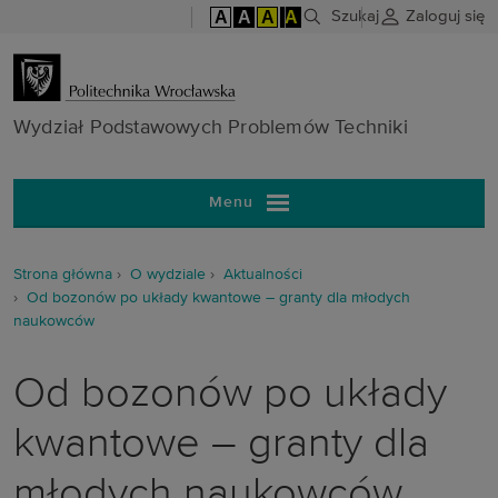
A
A
A
A
Szukaj
Zaloguj się
Wydział Pods
Wydział Podstawowych Problemów Techniki
Menu
Strona główna
O wydziale
Aktualności
Od bozonów po układy kwantowe – granty dla młodych
naukowców
Od bozonów po układy
kwantowe – granty dla
młodych naukowców