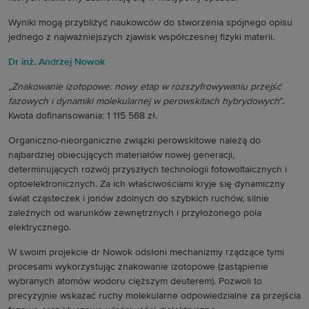
Wyniki mogą przybliżyć naukowców do stworzenia spójnego opisu
jednego z najważniejszych zjawisk współczesnej fizyki materii.
Dr inż. Andrzej Nowok
„
Znakowanie izotopowe: nowy etap w rozszyfrowywaniu przejść
fazowych i dynamiki molekularnej w perowskitach hybrydowych
”.
Kwota dofinansowania: 1 115 568 zł.
Organiczno-nieorganiczne związki perowskitowe należą do
najbardziej obiecujących materiałów nowej generacji,
determinujących rozwój przyszłych technologii fotowoltaicznych i
optoelektronicznych. Za ich właściwościami kryje się dynamiczny
świat cząsteczek i jonów zdolnych do szybkich ruchów, silnie
zależnych od warunków zewnętrznych i przyłożonego pola
elektrycznego.
W swoim projekcie dr Nowok odsłoni mechanizmy rządzące tymi
procesami wykorzystując znakowanie izotopowe (zastąpienie
wybranych atomów wodoru cięższym deuterem). Pozwoli to
precyzyjnie wskazać ruchy molekularne odpowiedzialne za przejścia