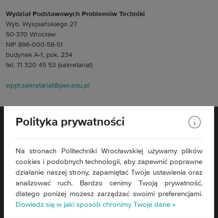
Wydział Podstawowych Problemów Techniki
Wyb. Wyspiańskiego 27
50-370 Wrocław
NIP 896-000-58-51
budynek A-1, pok. 234
tel. 71 320 45 53 (sekretariat)
wppt.sekretariat@pwr.edu.pl
Polityka prywatności
Na stronach Politechniki Wrocławskiej używamy plików
cookies i podobnych technologii, aby zapewnić poprawne
Wybrzeże Wyspiańskiego 27
działanie naszej strony, zapamiętać Twoje ustawienia oraz
50-370 Wrocław
analizować ruch. Bardzo cenimy Twoją prywatność,
dlatego poniżej możesz zarządzać swoimi preferencjami.
Kontakt »
Dowiedz się w jaki sposób chronimy Twoje dane »
Mapa serwisu »
Deklaracja dostępności »